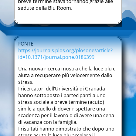
breve termine stava tornando grazie alle
sedute della Blu Room.
FONTE:
https://journals.plos.org/plosone/article?
id=10.1371/journal.pone.0186399
Una nuova ricerca mostra che la luce blu ci
aiuta a recuperare più velocemente dallo
stress.
I ricercatori dell’Università di Granada
hanno sottoposto i partecipanti a uno
stress sociale a breve termine (acuto)
simile a quello di dover rispettare una
scadenza per il lavoro o di avere una cena
di vacanza con la famiglia.
I risultati hanno dimostrato che dopo uno
stress acuto la luce blu accelera il