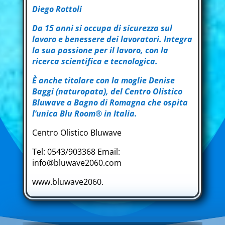
Diego Rottoli
Da 15 anni si occupa di sicurezza sul
lavoro e benessere dei lavoratori. Integra
la sua passione per il lavoro, con la
ricerca scientifica e tecnologica.
È anche titolare con la moglie Denise
Baggi (naturopata), del Centro Olistico
Bluwave a Bagno di Romagna che ospita
l’unica Blu Room® in Italia.
Centro Olistico Bluwave
Tel: 0543/903368 Email:
info@bluwave2060.com
www.bluwave2060.